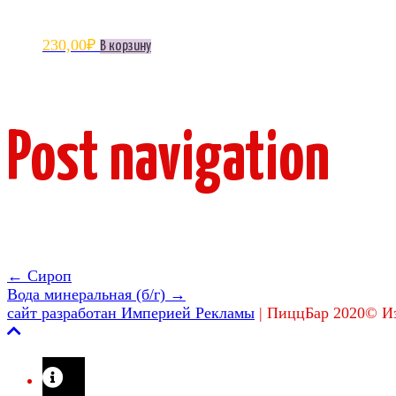
230,00
₽
В корзину
Post navigation
←
Сироп
Вода минеральная (б/г)
→
сайт разработан Империей Рекламы
|
ПиццБар 2020© Из