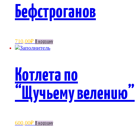
Бефстроганов
710,00
₽
В корзину
Котлета по
“Щучьему велению”
600,00
₽
В корзину