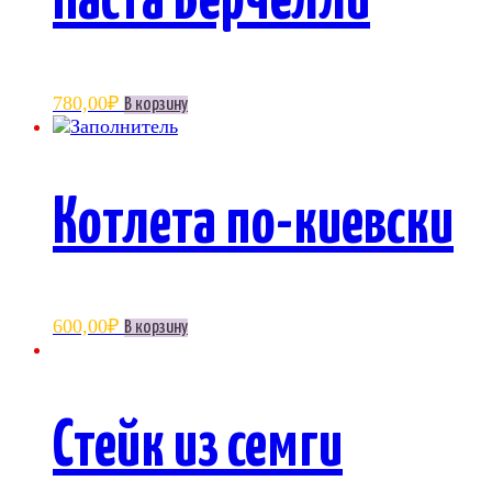
Паста Верчелли
780,00
₽
В корзину
Котлета по-киевски
600,00
₽
В корзину
Стейк из семги